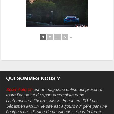
1
2
...
5
►
QUI SOMMES NOUS ?
Sport-Auto.ch
est un magazine online qui présente
toute l’actualité du sport automobile et de
l’automobile à l’heure suisse. Fondé en 2012 par
Sébastien Moulin, le site est aujourd’hui géré par une
équipe d’une dizaine de passionnés, sous la forme