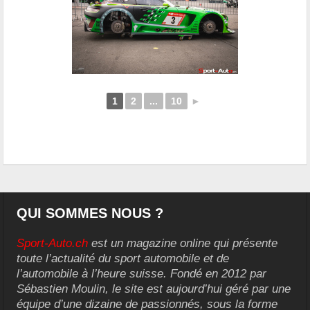
1
2
...
10
►
QUI SOMMES NOUS ?
Sport-Auto.ch
est un magazine online qui présente
toute l’actualité du sport automobile et de
l’automobile à l’heure suisse. Fondé en 2012 par
Sébastien Moulin, le site est aujourd’hui géré par une
équipe d’une dizaine de passionnés, sous la forme