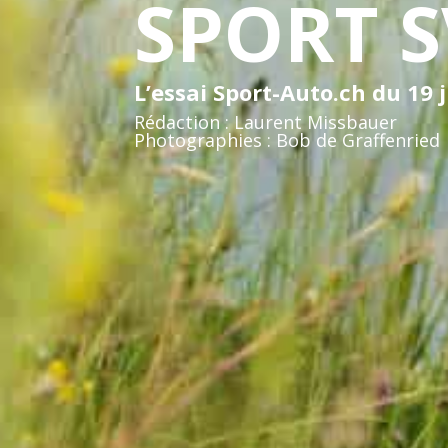
SPORT 
L’essai Sport-Auto.ch du 19 
Rédaction : Laurent Missbauer
Photographies : Bob de Graffenried